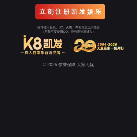
立 刻 注 册 凯 发 娱 乐
推荐使用谷歌、UC、火狐、夸客等主流浏览器
（尽量不要使用QQ、搜狗浏览器进入）
© 2025 信誉保障 大额无忧