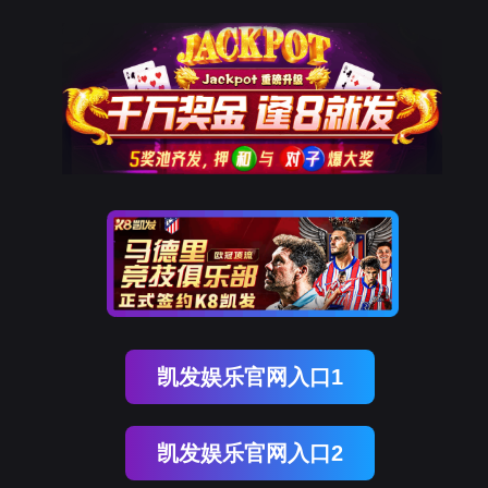
凯发娱乐官网入口1
凯发娱乐官网入口2