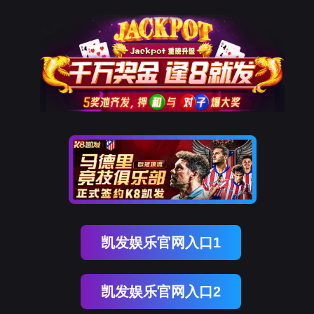
凯发娱乐官网入口1
凯发娱乐官网入口2