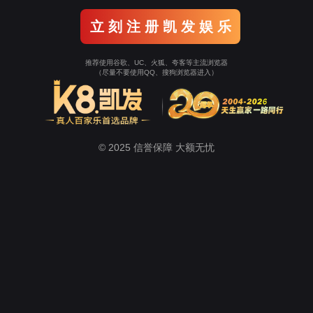
立 刻 注 册 凯 发 娱 乐
推荐使用谷歌、UC、火狐、夸客等主流浏览器
（尽量不要使用QQ、搜狗浏览器进入）
© 2025 信誉保障 大额无忧